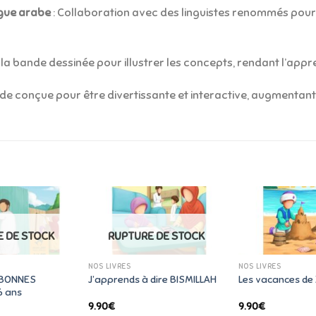
ngue arabe
: Collaboration avec des linguistes renommés pou
e la bande dessinée pour illustrer les concepts, rendant l’app
de conçue pour être divertissante et interactive, augmentant l
 DE STOCK
RUPTURE DE STOCK
NOS LIVRES
NOS LIVRES
 BONNES
J’apprends à dire BISMILLAH
Les vacances de
6 ans
9.90
€
9.90
€