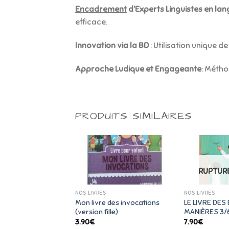
Encadrement
d’Experts Linguistes en la
efficace.
Innovation via la BD
: Utilisation unique d
Approche Ludique et Engageante
: Métho
PRODUITS SIMILAIRES
RUPTURE
NOS LIVRES
NOS LIVRES
Mon livre des invocations
LE LIVRE DES
LLAH
(version fille)
MANIÈRES 3/
3.90
€
7.90
€