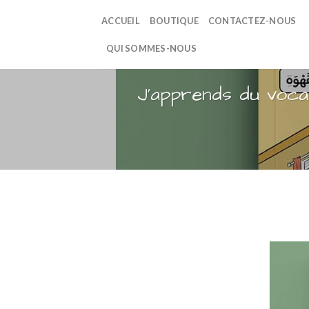
Passer
ACCUEIL
BOUTIQUE
CONTACTEZ-NOUS
au
contenu
QUI SOMMES-NOUS
J’apprends du vocab