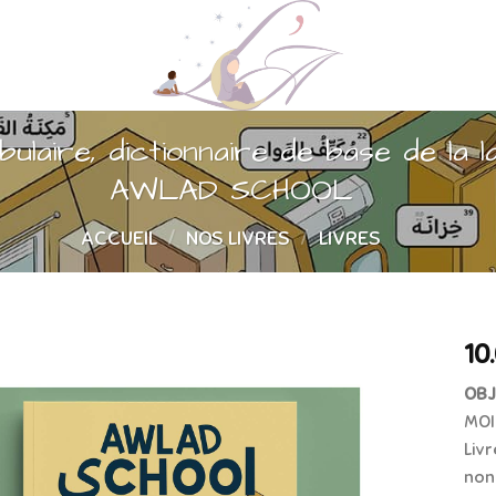
ulaire, dictionnaire de base de la 
AWLAD SCHOOL
ACCUEIL
/
NOS LIVRES
/
LIVRES
10
OBJ
MOI
Liv
non