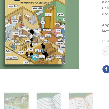
d’ap
Un l
ara
App
lect
En s
quan