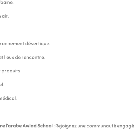
rbaine.
 air.
vironnement désertique.
et lieux de rencontre.
 produits.
l.
médical.
dre l’arabe Awlad School
: Rejoignez une communauté engagée